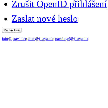
Zrušit OpenID přihlášení
Zaslat nové heslo
info@jataya.net
;
alam@jataya.net
;
pavel.typl@jataya.net