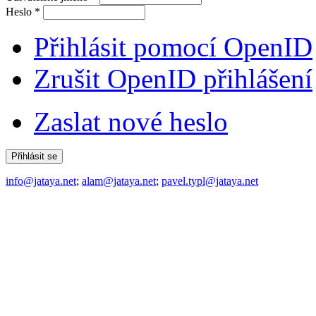
Heslo
*
Přihlásit pomocí OpenID
Zrušit OpenID přihlášení
Zaslat nové heslo
info@jataya.net
;
alam@jataya.net
;
pavel.typl@jataya.net