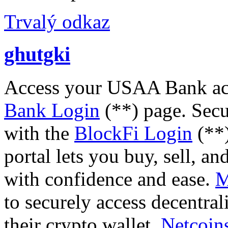
Trvalý odkaz
ghutgki
Access your USAA Bank acc
Bank Login
(**) page. Secu
with the
BlockFi Login
(**
portal lets you buy, sell, a
with confidence and ease.
M
to securely access decentra
their crypto wallet.
Netcoin