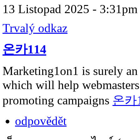
13 Listopad 2025 - 3:31pm
Trvalý odkaz
온카114
Marketing1on1 is surely a
which will help webmasters 
promoting campaigns
온카1
odpovědět