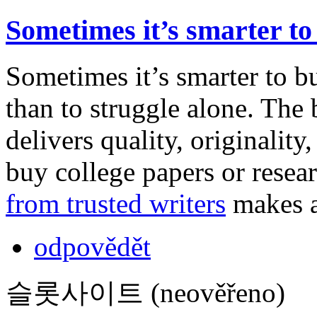
Sometimes it’s smarter to
Sometimes it’s smarter to b
than to struggle alone. The 
delivers quality, originalit
buy college papers or resea
from trusted writers
makes al
odpovědět
슬롯사이트 (neověřeno)