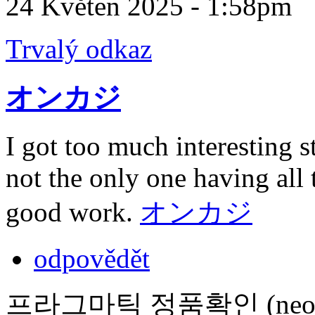
24 Květen 2025 - 1:58pm
Trvalý odkaz
オンカジ
I got too much interesting s
not the only one having all
good work.
オンカジ
odpovědět
프라그마틱 정품확인 (neově