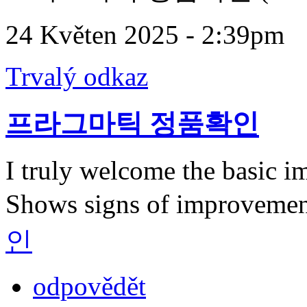
24 Květen 2025 - 2:39pm
Trvalý odkaz
프라그마틱 정품확인
I truly welcome the basic im
Shows signs of improvemen
인
odpovědět