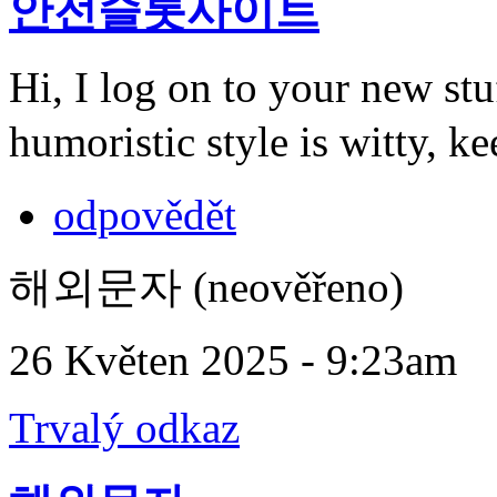
안전슬롯사이트
Hi, I log on to your new st
humoristic style is witty, ke
odpovědět
해외문자 (neověřeno)
26 Květen 2025 - 9:23am
Trvalý odkaz