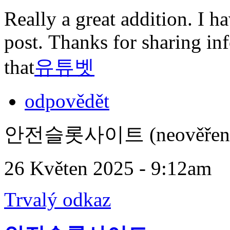
Really a great addition. I h
post. Thanks for sharing inf
that
유튜벳
odpovědět
안전슬롯사이트 (neověřen
26 Květen 2025 - 9:12am
Trvalý odkaz