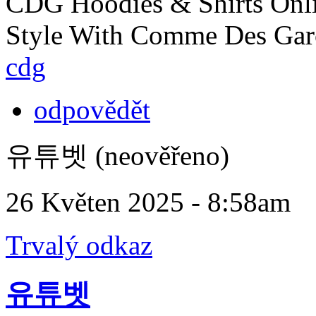
CDG Hoodies & Shirts Onli
Style With Comme Des Gar
cdg
odpovědět
유튜벳 (neověřeno)
26 Květen 2025 - 8:58am
Trvalý odkaz
유튜벳