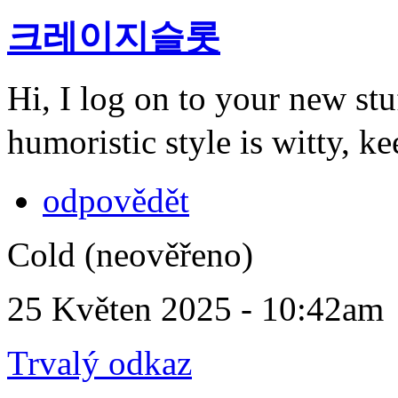
크레이지슬롯
Hi, I log on to your new st
humoristic style is witty, k
odpovědět
Cold (neověřeno)
25 Květen 2025 - 10:42am
Trvalý odkaz