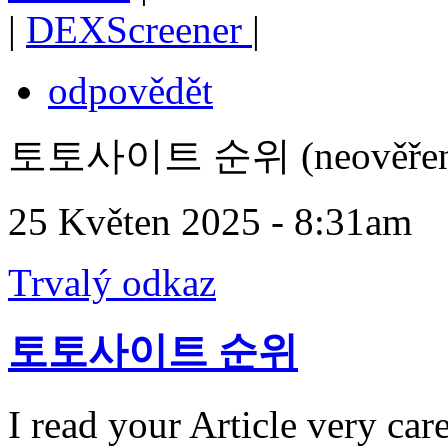
|
DEXScreener
|
odpovědět
토토사이트 순위 (neověřen
25 Květen 2025 - 8:31am
Trvalý odkaz
토토사이트 순위
I read your Article very car