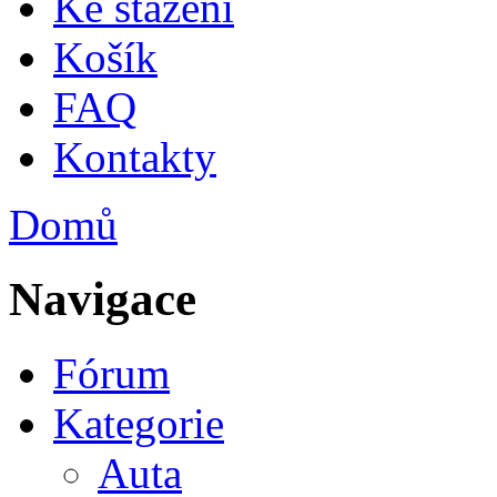
Ke stažení
Košík
FAQ
Kontakty
Domů
Jste zde
Navigace
Fórum
Kategorie
Auta