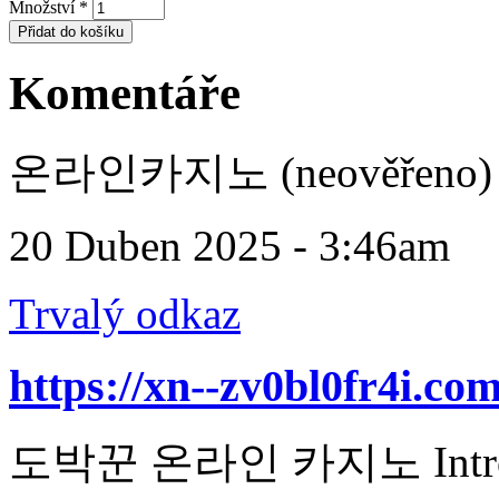
Množství
*
Komentáře
온라인카지노 (neověřeno)
20 Duben 2025 - 3:46am
Trvalý odkaz
https://xn--zv0bl0fr4i.com
도박꾼 온라인 카지노 Introducti