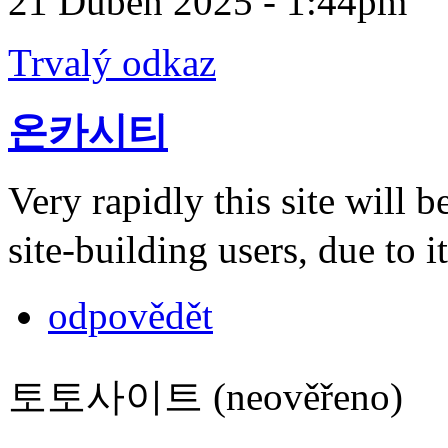
21 Duben 2025 - 1:44pm
Trvalý odkaz
온카시티
Very rapidly this site will
site-building users, due to i
odpovědět
토토사이트 (neověřeno)