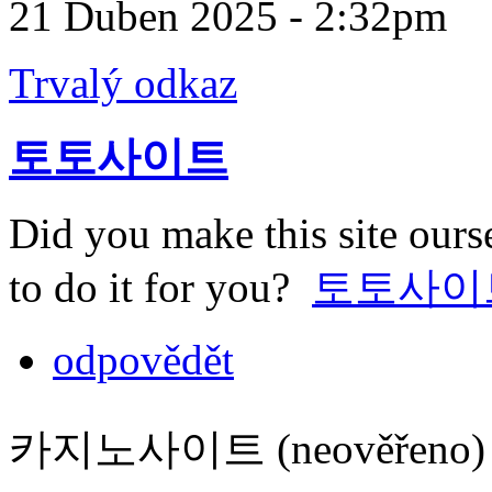
21 Duben 2025 - 2:32pm
Trvalý odkaz
토토사이트
Did you make this site ours
to do it for you?
토토사이
odpovědět
카지노사이트 (neověřeno)