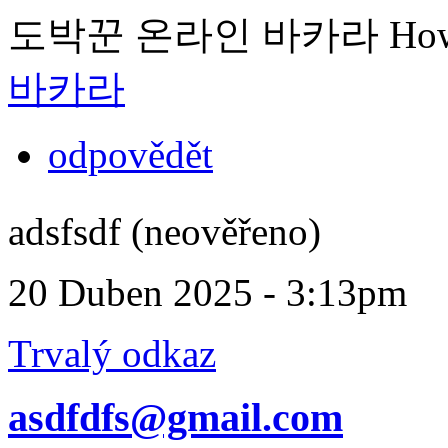
도박꾼 온라인 바카라 How to p
바카라
odpovědět
adsfsdf (neověřeno)
20 Duben 2025 - 3:13pm
Trvalý odkaz
asdfdfs@gmail.com