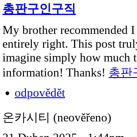
총판구인구직
My brother recommended I m
entirely right. This post t
imagine simply how much ti
information! Thanks!
총판
odpovědět
온카시티 (neověřeno)