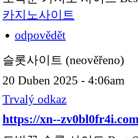
카지노사이트
odpovědět
슬롯사이트 (neověřeno)
20 Duben 2025 - 4:06am
Trvalý odkaz
https://xn--zv0bl0fr4i.com