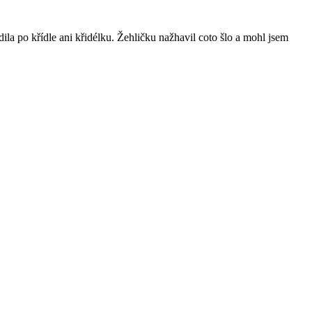
dila po křídle ani křidélku. Žehličku nažhavil coto šlo a mohl jsem