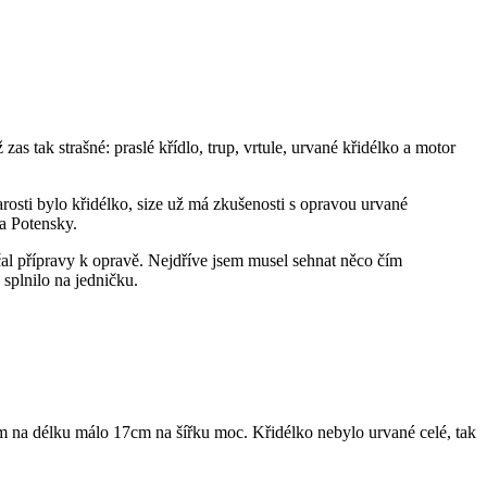
as tak strašné: praslé křídlo, trup, vrtule, urvané křidélko a motor
arosti bylo křidélko, size už má zkušenosti s opravou urvané
la Potensky.
ačal přípravy k opravě. Nejdříve jsem musel sehnat něco čím
 splnilo na jedničku.
cm na délku málo 17cm na šířku moc. Křidélko nebylo urvané celé, tak