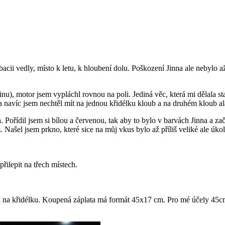
cii vedly, místo k letu, k hloubení dolu. Poškození Jinna ale nebylo až z
inu), motor jsem vypláchl rovnou na poli. Jediná věc, která mi dělala st
 a navíc jsem nechtěl mít na jednou křidélku kloub a na druhém kloub a
. Pořídil jsem si bílou a červenou, tak aby to bylo v barvách Jinna a z
. Našel jsem prkno, které sice na můj vkus bylo až příliš veliké ale úkol
řilepit na třech místech.
půl na křidélku. Koupená záplata má formát 45x17 cm. Pro mé účely 45