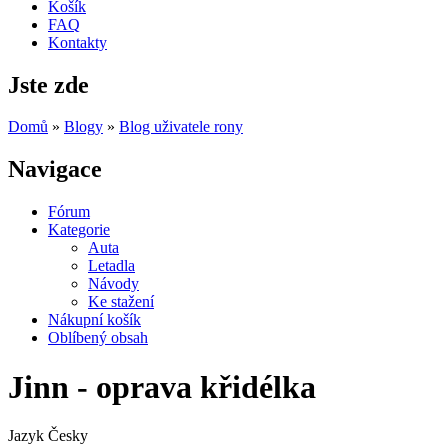
Košík
FAQ
Kontakty
Jste zde
Domů
»
Blogy
»
Blog uživatele rony
Navigace
Fórum
Kategorie
Auta
Letadla
Návody
Ke stažení
Nákupní košík
Oblíbený obsah
Jinn - oprava křidélka
Jazyk
Česky