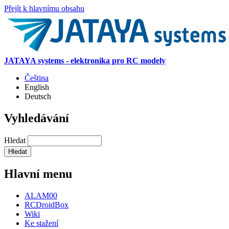
Přejít k hlavnímu obsahu
JATAYA systems - elektronika pro RC modely
Čeština
English
Deutsch
Vyhledávání
Hledat
Hlavní menu
ALAM00
RCDroidBox
Wiki
Ke stažení