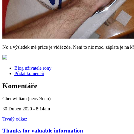
No a výsledek mé práce je vidět zde. Není to nic moc, záplata je na kří
Blog uživatele rony
Přidat komentář
Komentáře
Chenwilliam (neověřeno)
30 Duben 2020 - 8:14am
Trvalý odkaz
Thanks for valuable information