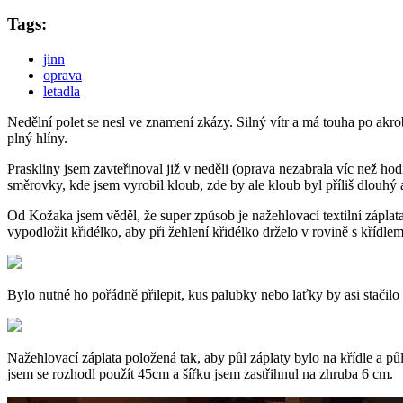
Tags:
jinn
oprava
letadla
Nedělní polet se nesl ve znamení zkázy. Silný vítr a má touha po akroba
plný hlíny.
Praskliny jsem zavteřinoval již v neděli (oprava nezabrala víc než hod
směrovky, kde jsem vyrobil kloub, zde by ale kloub byl příliš dlouhý
Od Kožaka jsem věděl, že super způsob je nažehlovací textilní záplata
vypodložit křidélko, aby při žehlení křidélko drželo v rovině s křídlem
Bylo nutné ho pořádně přilepit, kus palubky nebo laťky by asi stačilo p
Nažehlovací záplata položená tak, aby půl záplaty bylo na křídle a 
jsem se rozhodl použít 45cm a šířku jsem zastřihnul na zhruba 6 cm.