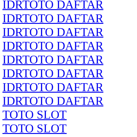
IDRTOTO DAFTAR
IDRTOTO DAFTAR
IDRTOTO DAFTAR
IDRTOTO DAFTAR
IDRTOTO DAFTAR
IDRTOTO DAFTAR
IDRTOTO DAFTAR
IDRTOTO DAFTAR
TOTO SLOT
TOTO SLOT