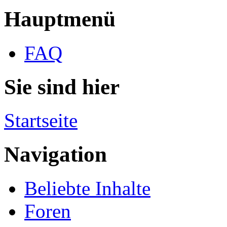
Hauptmenü
FAQ
Sie sind hier
Startseite
Navigation
Beliebte Inhalte
Foren