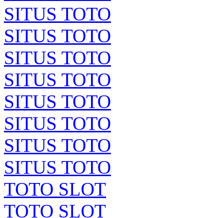
SITUS TOTO
SITUS TOTO
SITUS TOTO
SITUS TOTO
SITUS TOTO
SITUS TOTO
SITUS TOTO
SITUS TOTO
TOTO SLOT
TOTO SLOT