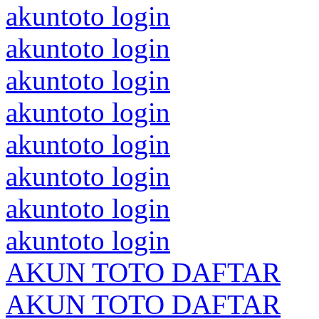
akuntoto login
akuntoto login
akuntoto login
akuntoto login
akuntoto login
akuntoto login
akuntoto login
akuntoto login
AKUN TOTO DAFTAR
AKUN TOTO DAFTAR