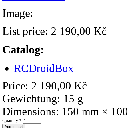
Image:
List price:
2 190,00 Kč
Catalog:
RCDroidBox
Price:
2 190,00 Kč
Gewichtung:
15 g
Dimensions:
150 mm × 10
Quantity
*