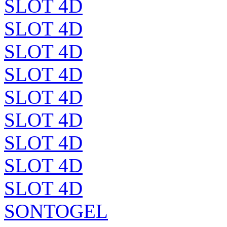
SLOT 4D
SLOT 4D
SLOT 4D
SLOT 4D
SLOT 4D
SLOT 4D
SLOT 4D
SLOT 4D
SLOT 4D
SONTOGEL