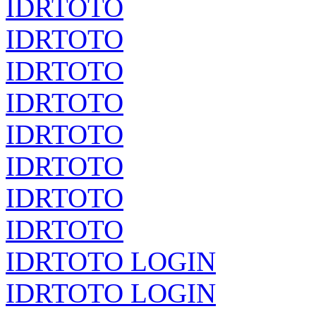
IDRTOTO
IDRTOTO
IDRTOTO
IDRTOTO
IDRTOTO
IDRTOTO
IDRTOTO
IDRTOTO
IDRTOTO LOGIN
IDRTOTO LOGIN