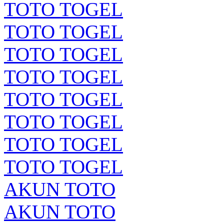
TOTO TOGEL
TOTO TOGEL
TOTO TOGEL
TOTO TOGEL
TOTO TOGEL
TOTO TOGEL
TOTO TOGEL
TOTO TOGEL
AKUN TOTO
AKUN TOTO