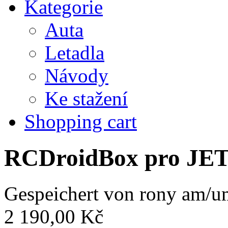
Kategorie
Auta
Letadla
Návody
Ke stažení
Shopping cart
RCDroidBox pro JE
Gespeichert von
rony
am/um
2 190,00 Kč