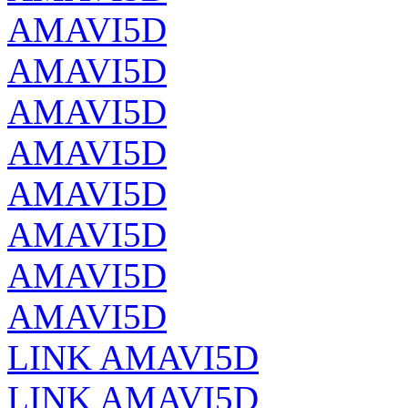
AMAVI5D
AMAVI5D
AMAVI5D
AMAVI5D
AMAVI5D
AMAVI5D
AMAVI5D
AMAVI5D
LINK AMAVI5D
LINK AMAVI5D