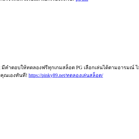
t มีคำตอบให้ทดลองฟรีทุกเกมสล็อต PG เลือกเล่นได้ตามอารมณ์ ไม
วคุณเองทันที!
https://pinky89.net/ทดลองเล่นสล็อต/