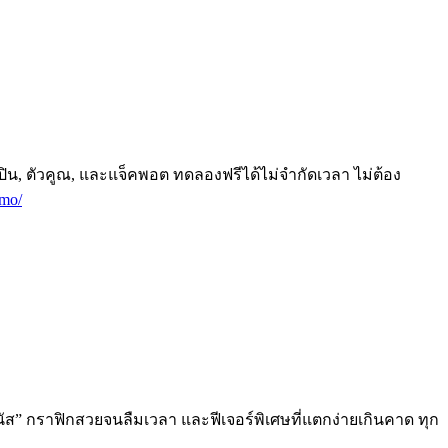
ปิน, ตัวคูณ, และแจ็คพอต ทดลองฟรีได้ไม่จำกัดเวลา ไม่ต้อง
emo/
นัส” กราฟิกสวยจนลืมเวลา และฟีเจอร์พิเศษที่แตกง่ายเกินคาด ทุก