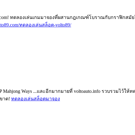
o89.com! ทดลองเล่นเกมมาจองที่ผสานกฎเกณฑ์โบราณกับกราฟิกสมัยใ
volto89.com/ทดลองเล่นสล็อต-volto89/
3: PP Mahjong Ways ...และอีกมากมายที่ voltoauto.info รวบรวมไว้ให้
ดขาด!
ทดลองเล่นสล็อตมาจอง