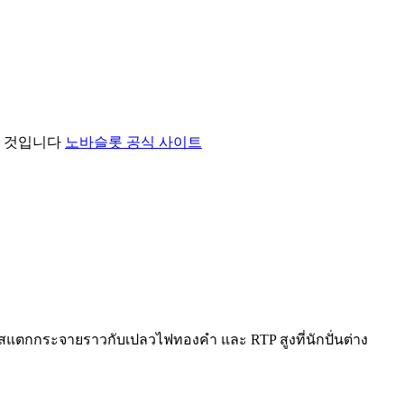
ed 될 것입니다
노바슬롯 공식 사이트
ัสแตกกระจายราวกับเปลวไฟทองคำ และ RTP สูงที่นักปั่นต่าง