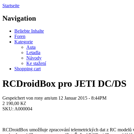
Startseite
Navigation
Beliebte Inhalte
Foren
Kategorie
Auta
Letadla
Návody
Ke stažení
Shopping cart
RCDroidBox pro JETI DC/DS
Gespeichert von
rony
am/um 12 Januar 2015 - 8:44PM
2 190,00 Kč
SKU:
A000004
RCDroidBox umožňuje zpracování telemetrických dat z RC modelů v re