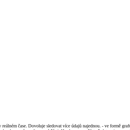
álném čase. Dovoluje sledovat více údajů najednou. - ve formě grafu