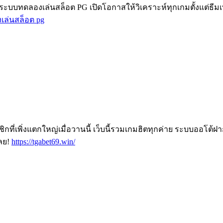
บบทดลองเล่นสล็อต PG เปิดโอกาสให้วิเคราะห์ทุกเกมตั้งแต่ธีมเท
เล่นสล็อต pg
ที่เพิ่งแตกใหญ่เมื่อวานนี้ เว็บนี้รวมเกมฮิตทุกค่าย ระบบออโต้ฝ
เลย!
https://tgabet69.win/