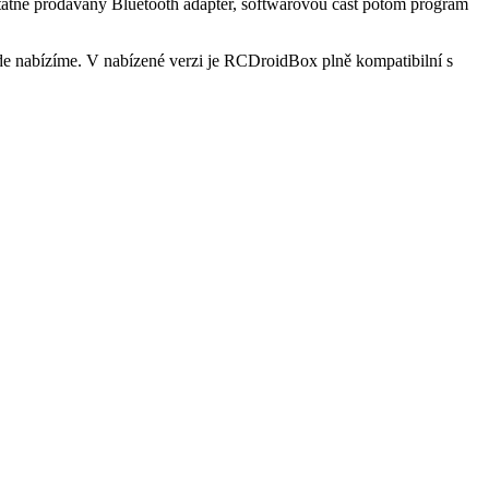
statně prodávaný Bluetooth adaptér, softwarovou část potom program
e nabízíme. V nabízené verzi je RCDroidBox plně kompatibilní s