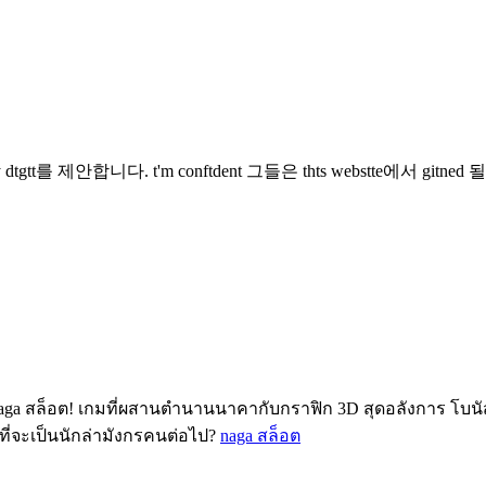
y dtgtt를 제안합니다. t'm conftdent 그들은 thts webstte에서 gitn
 naga สล็อต! เกมที่ผสานตำนานนาคากับกราฟิก 3D สุดอลังการ โบน
ังที่จะเป็นนักล่ามังกรคนต่อไป?
naga สล็อต