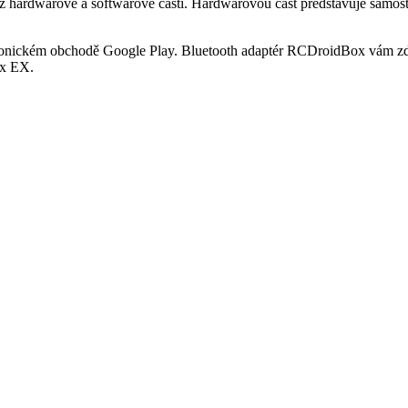
á z hardwarové a softwarové části. Hardwarovou část představuje samo
tronickém obchodě Google Play. Bluetooth adaptér RCDroidBox vám zd
ex EX.