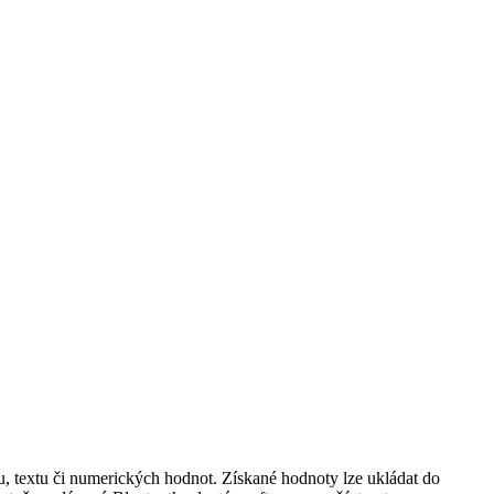
, textu či numerických hodnot. Získané hodnoty lze ukládat do