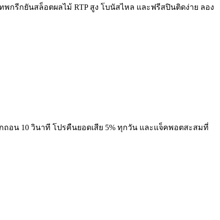
พกรีกยันสล็อตผลไม้ RTP สูง โบนัสไหล และฟรีสปินติดง่าย ลอง
ากถอน 10 วินาที โปรคืนยอดเสีย 5% ทุกวัน และแจ็คพอตสะสมที่