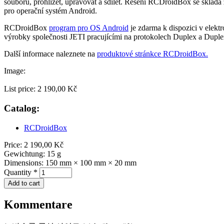
souborů, prohlížet, upravovat a sdílet. Řešení RCDroidBox se sklád
pro operační systém Android.
RCDroidBox
program pro OS Android
je zdarma k dispozici v elek
výrobky společnosti JETI pracujícími na protokolech Duplex a Dupl
Další informace naleznete na
produktové stránkce RCDroidBox.
Image:
List price:
2 190,00 Kč
Catalog:
RCDroidBox
Price:
2 190,00 Kč
Gewichtung:
15 g
Dimensions:
150 mm × 100 mm × 20 mm
Quantity
*
Kommentare