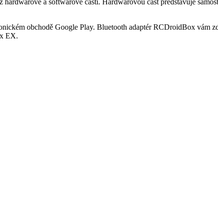
á z hardwarové a softwarové části. Hardwarovou část představuje samo
tronickém obchodě Google Play. Bluetooth adaptér RCDroidBox vám zd
ex EX.