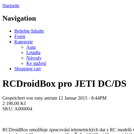
Startseite
Navigation
Beliebte Inhalte
Foren
Kategorie
Auta
Letadla
Návody
Ke stažení
Shopping cart
RCDroidBox pro JETI DC/DS
Gespeichert von
rony
am/um 12 Januar 2015 - 8:44PM
2 190,00 Kč
SKU:
A000004
RCDroidBox umožňuje zpracování telemetrických dat z RC modelů v re