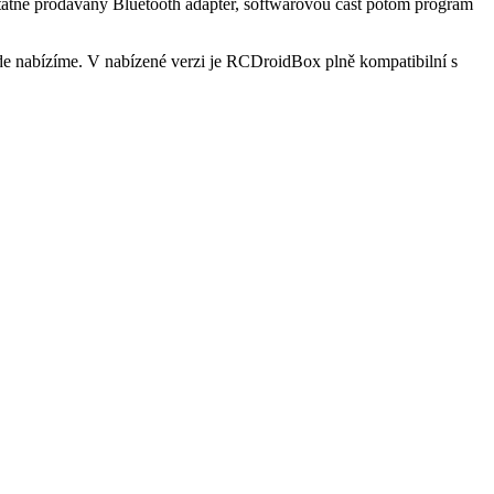
statně prodávaný Bluetooth adaptér, softwarovou část potom program
e nabízíme. V nabízené verzi je RCDroidBox plně kompatibilní s