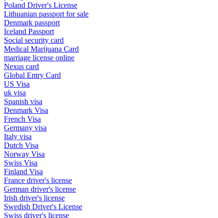
Poland Driver's License
Lithuanian passport for sale
Denmark passport
Iceland Passport
Social security card
Medical Marijuana Card
marriage license online
Nexus card
Global Entry Card
US Visa
uk visa
Spanish visa
Denmark Visa
French Visa
Germany visa
Italy visa
Dutch Visa
Norway Visa
Swiss Visa
Finland Visa
France driver's license
German driver's license
Irish driver's license
Swedish Driver's License
Swiss driver's license