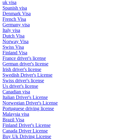
uk visa
Spanish visa
Denmark Visa
French Visa
Germany visa
Italy visa
Dutch Visa
Norway Visa
Swiss Visa
Finland Visa
France driver's license
German driver's license
Irish driver's license
Swedish Driver's License
Swiss driver's license
Us driver's license
Canadian visa
Italian Driver's License
Norwegian Driver's License
Portuguese driving license
Malaysia visa
Brazil Visa
Finland Driver's License
Canada Driver License
Buy Uk Driving License