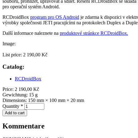
souborů, prohlížet, upravovat a sdílet. Řešení RCDroidBox se sklád
pro operační systém Android.
RCDroidBox
program pro OS Android
je zdarma k dispozici v elek
výrobky společnosti JETI pracujícími na protokolech Duplex a Dupl
Další informace naleznete na
produktové stránkce RCDroidBox.
Image:
List price:
2 190,00 Kč
Catalog:
RCDroidBox
Price:
2 190,00 Kč
Gewichtung:
15 g
Dimensions:
150 mm × 100 mm × 20 mm
Quantity
*
Kommentare