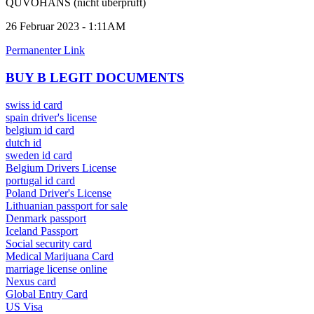
QUVOHANS (nicht überprüft)
26 Februar 2023 - 1:11AM
Permanenter Link
BUY B LEGIT DOCUMENTS
swiss id card
spain driver's license
belgium id card
dutch id
sweden id card
Belgium Drivers License
portugal id card
Poland Driver's License
Lithuanian passport for sale
Denmark passport
Iceland Passport
Social security card
Medical Marijuana Card
marriage license online
Nexus card
Global Entry Card
US Visa