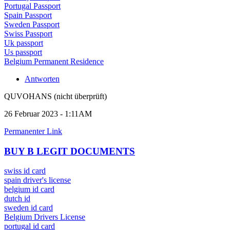
Portugal Passport
Spain Passport
Sweden Passport
Swiss Passport
Uk passport
Us passport
Belgium Permanent Residence
Antworten
QUVOHANS (nicht überprüft)
26 Februar 2023 - 1:11AM
Permanenter Link
BUY B LEGIT DOCUMENTS
swiss id card
spain driver's license
belgium id card
dutch id
sweden id card
Belgium Drivers License
portugal id card