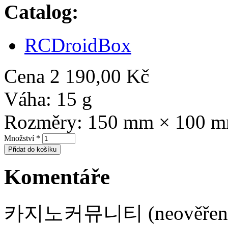
Catalog:
RCDroidBox
Cena
2 190,00 Kč
Váha:
15 g
Rozměry:
150 mm × 100 
Množství
*
Komentáře
카지노커뮤니티 (neověřen