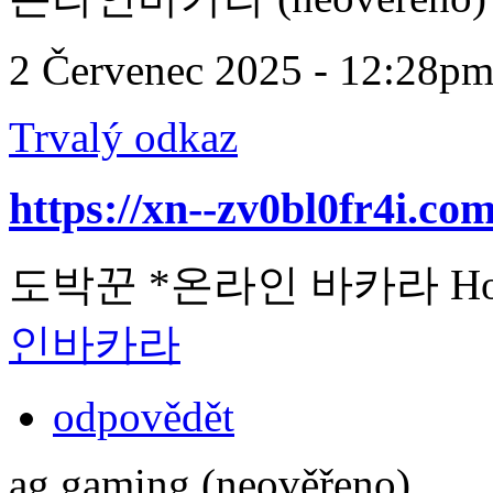
2 Červenec 2025 - 12:28p
Trvalý odkaz
https://xn--zv0bl0fr4i.com
도박꾼 *온라인 바카라 How to 
인바카라
odpovědět
ag gaming (neověřeno)