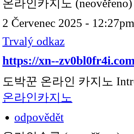
온라인카지노 (neověřeno)
2 Červenec 2025 - 12:27p
Trvalý odkaz
https://xn--zv0bl0fr4i.com
도박꾼 온라인 카지노 Introducti
온라인카지노
odpovědět