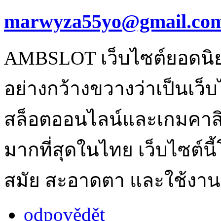
marwyza55yo@gmail.co
AMBSLOT เว็บไซต์ยอดนิยม
อย่างกว้างขวางว่าเป็นเว็บไ
สล็อตออนไลน์และเกมคาสิโ
มากที่สุดในไทย เว็บไซต์น
สมัย สะอาดตา และใช้งาน
odpovědět