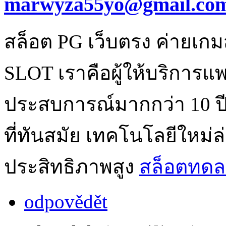
marwyza55yo@gmail.co
สล็อต PG เว็บตรง ค่ายเกม
SLOT เราคือผู้ให้บริการแ
ประสบการณ์มากกว่า 10 ปี 
ที่ทันสมัย เทคโนโลยีใหม่ล
ประสิทธิภาพสูง
สล็อตทดลอ
odpovědět