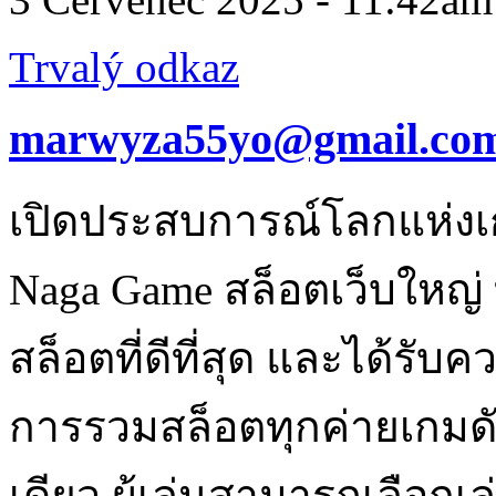
Trvalý odkaz
marwyza55yo@gmail.co
เปิดประสบการณ์โลกแห่งเก
Naga Game สล็อตเว็บใหญ่ ที
สล็อตที่ดีที่สุด และได้รับ
การรวมสล็อตทุกค่ายเกมดั
เดียว ผู้เล่นสามารถเลือกเ