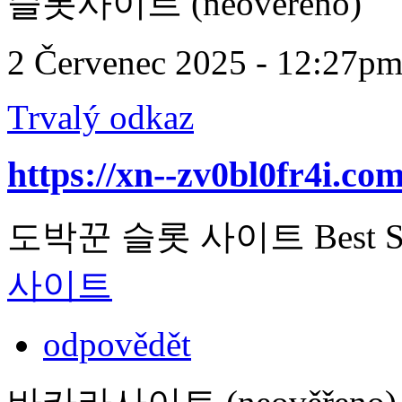
슬롯사이트 (neověřeno)
2 Červenec 2025 - 12:27p
Trvalý odkaz
https://xn--zv0bl0fr4i.com
도박꾼 슬롯 사이트 Best Slot
사이트
odpovědět