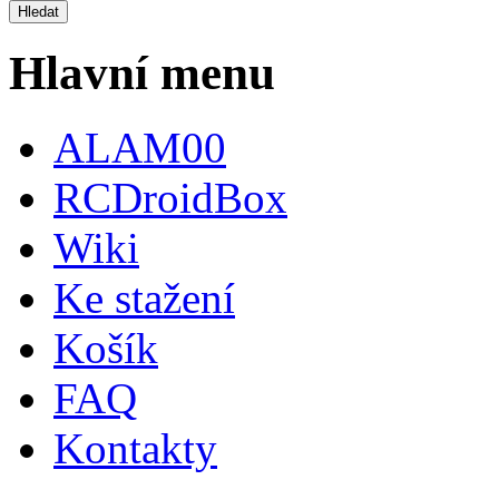
Hlavní menu
ALAM00
RCDroidBox
Wiki
Ke stažení
Košík
FAQ
Kontakty