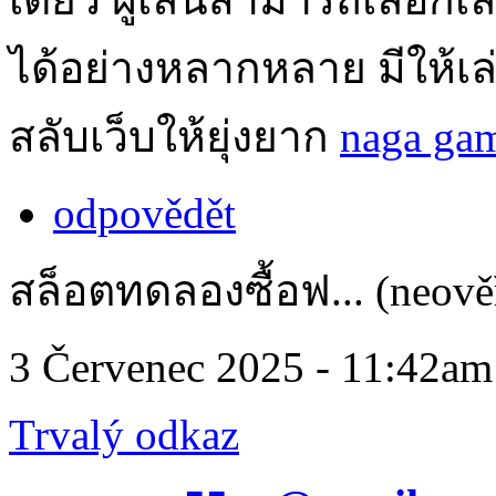
ได้อย่างหลากหลาย มีให้เล
สลับเว็บให้ยุ่งยาก
naga ga
odpovědět
สล็อตทดลองซื้อฟ... (neově
3 Červenec 2025 - 11:42am
Trvalý odkaz