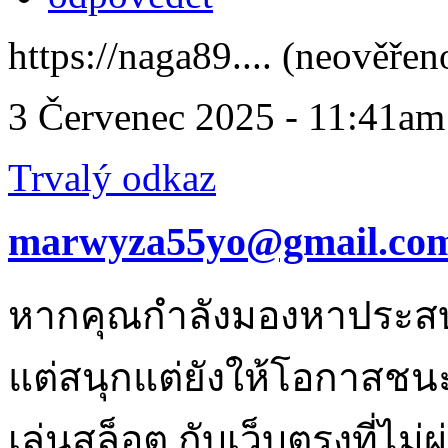
https://naga89.... (neověřen
3 Červenec 2025 - 11:41am
Trvalý odkaz
marwyza55yo@gmail.co
หากคุณกำลังมองหาประสบกา
แต่สนุกแต่ยังให้โอกาสชนะ
เล่นสล็อต กับเว็บตรงที่ไม่ผ